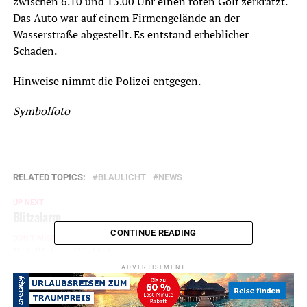
zwischen 6.10 und 13.00 Uhr einen roten Golf zerkratzt.
Das Auto war auf einem Firmengelände an der
Wasserstraße abgestellt. Es entstand erheblicher
Schaden.
Hinweise nimmt die Polizei entgegen.
Symbolfoto
RELATED TOPICS:
BLAULICHT
NEWS
UP NEXT
Blitzalarm
CONTINUE READING
DON'T MISS
Unfallfahrer flüchtet
ADVERTISEMENT