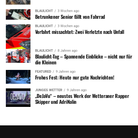
BLAULICHT
3 Wochen ago
Betrunkener Senior fällt von Fahrrad
BLAULICHT
3 Wochen ago
Vorfahrt missachtet: Zwei Verletzte nach Unfall
BLAULICHT
8 Jahren ago
Blaulicht-Tag – Spannende Einblicke – nicht nur für
die Kleinen
FEATURED
9 Jahren ago
Frohes Fest: Heute nur gute Nachrichten!
JUNGES WETTER
9 Jahren ago
„DeJaVu“ – neustes Werk der Wetteraner Rapper
Skipper und AdriNalin