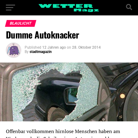
BLAULICHT
Dumme Autoknacker
Published
12 Jahren ago
on
28. Oktober 2014
By
stadtmagazin
Offenbar vollkommen hirnlose Menschen haben am