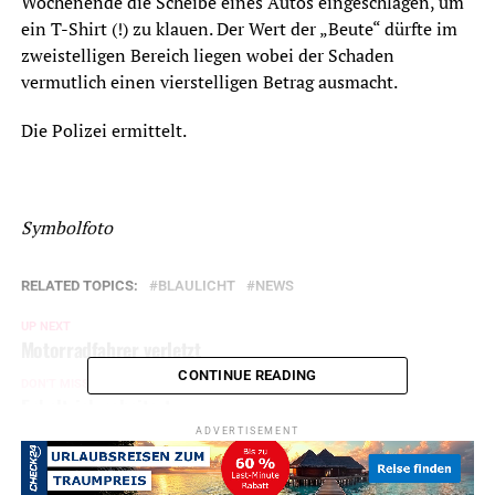
Wochenende die Scheibe eines Autos eingeschlagen, um
ein T-Shirt (!) zu klauen. Der Wert der „Beute“ dürfte im
zweistelligen Bereich liegen wobei der Schaden
vermutlich einen vierstelligen Betrag ausmacht.
Die Polizei ermittelt.
Symbolfoto
RELATED TOPICS:
BLAULICHT
NEWS
UP NEXT
Motorradfahrer verletzt
CONTINUE READING
DON'T MISS
Enkeltrick scheitert
ADVERTISEMENT