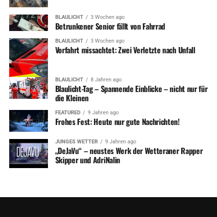
BLAULICHT
3 Wochen ago
Betrunkener Senior fällt von Fahrrad
BLAULICHT
3 Wochen ago
Vorfahrt missachtet: Zwei Verletzte nach Unfall
BLAULICHT
8 Jahren ago
Blaulicht-Tag – Spannende Einblicke – nicht nur für
die Kleinen
FEATURED
9 Jahren ago
Frohes Fest: Heute nur gute Nachrichten!
JUNGES WETTER
9 Jahren ago
„DeJaVu“ – neustes Werk der Wetteraner Rapper
Skipper und AdriNalin