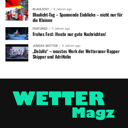
BLAULICHT
8 Jahren ago
Blaulicht-Tag – Spannende Einblicke – nicht nur für
die Kleinen
FEATURED
9 Jahren ago
Frohes Fest: Heute nur gute Nachrichten!
JUNGES WETTER
9 Jahren ago
„DeJaVu“ – neustes Werk der Wetteraner Rapper
Skipper und AdriNalin