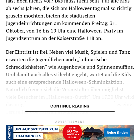
hast noch nichts vor? Das muss nicht sein: Für alle Kids
ab sechs Jahren, die sich am Halloweentag mal so richtig
gruseln möchten, bieten die städtischen
Jugendeinrichtungen am kommenden Freitag, 31.
Oktober, von 16 bis 19 Uhr eine Halloween-Party im
Jugendzentrum an der Kaiserstraße 118 an.
Der Eintritt ist frei. Neben viel Musik, Spielen und Tanz
erwarten die Jugendlichen auch „kulinarische
Schrecklichkeiten“ wie Augenbowle und Spinnenmuffins.
Und damit auch alles stilecht zugeht, wartet auf die Kids
auch eine entsprechende Halloween-Schminkaktion.
Natürlich freuen sich die Veranstalter über möglichst
viele Besucher im „Halloween-Outfit“. Um 17.30 Uhr wird
das originellste Kostüm gekürt. Zu gewinnen gibt es eine
CONTINUE READING
„gruselige Überraschungswundertüte.“
ADVERTISEMENT
Symbolfoto / DSC