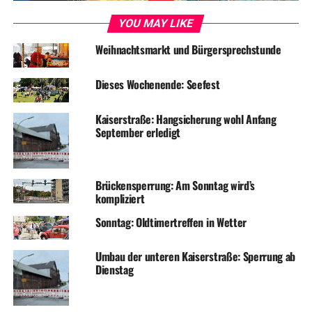
YOU MAY LIKE
Weihnachtsmarkt und Bürgersprechstunde
ADVERTISEMENT
Dieses Wochenende: Seefest
RELATED TOPICS:
FESTE & FEIERN
JUGENDARBEIT
TERMINE
Kaiserstraße: Hangsicherung wohl Anfang
UP NEXT
September erledigt
Kulturrucksackjahr feiert gelungenen Abschluss
DON'T MISS
Volmarstein goes Halloween
Brückensperrung: Am Sonntag wird’s
kompliziert
Sonntag: Oldtimertreffen in Wetter
Umbau der unteren Kaiserstraße: Sperrung ab
Dienstag