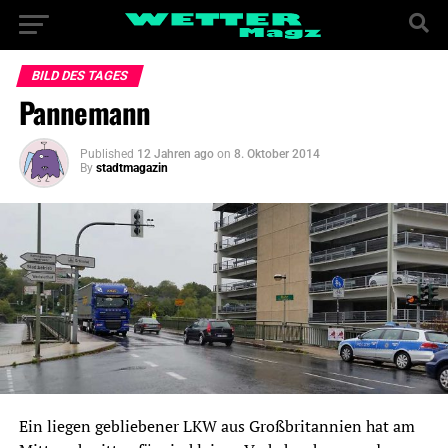
BILD DES TAGES
Pannemann
Published
12 Jahren ago
on
8. Oktober 2014
By
stadtmagazin
Ein liegen gebliebener LKW aus Großbritannien hat am