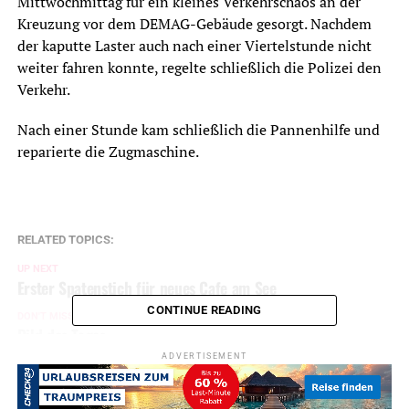
Mittwochmittag für ein kleines Verkehrschaos an der
Kreuzung vor dem DEMAG-Gebäude gesorgt. Nachdem
der kaputte Laster auch nach einer Viertelstunde nicht
weiter fahren konnte, regelte schließlich die Polizei den
Verkehr.
Nach einer Stunde kam schließlich die Pannenhilfe und
reparierte die Zugmaschine.
RELATED TOPICS:
UP NEXT
Erster Spatenstich für neues Cafe am See
CONTINUE READING
DON'T MISS
Bild des Tages
ADVERTISEMENT