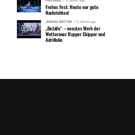
FEATURED
9 Jahren ago
Frohes Fest: Heute nur gute
Nachrichten!
JUNGES WETTER
9 Jahren ago
„DeJaVu“ – neustes Werk der
Wetteraner Rapper Skipper und
AdriNalin