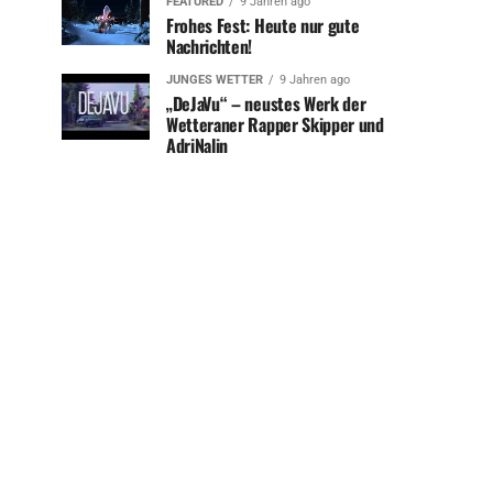
FEATURED
9 Jahren ago
Frohes Fest: Heute nur gute
Nachrichten!
JUNGES WETTER
9 Jahren ago
„DeJaVu“ – neustes Werk der
Wetteraner Rapper Skipper und
AdriNalin