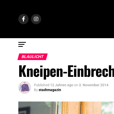
BLAULICHT
Kneipen-Einbrech
Published
12 Jahren ago
on
3. November 2014
By
stadtmagazin