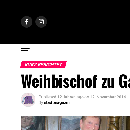
KURZ BERICHTET
Weihbischof zu G
Published
12 Jahren ago
on
12. November 2014
By
stadtmagazin