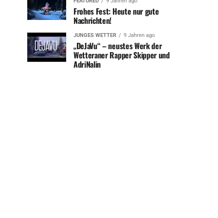
FEATURED
9 Jahren ago
Frohes Fest: Heute nur gute
Nachrichten!
JUNGES WETTER
9 Jahren ago
„DeJaVu“ – neustes Werk der
Wetteraner Rapper Skipper und
AdriNalin