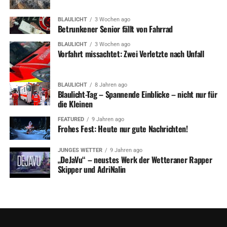
BLAULICHT
3 Wochen ago
Betrunkener Senior fällt von Fahrrad
BLAULICHT
3 Wochen ago
Vorfahrt missachtet: Zwei Verletzte nach Unfall
BLAULICHT
8 Jahren ago
Blaulicht-Tag – Spannende Einblicke – nicht nur für
die Kleinen
FEATURED
9 Jahren ago
Frohes Fest: Heute nur gute Nachrichten!
JUNGES WETTER
9 Jahren ago
„DeJaVu“ – neustes Werk der Wetteraner Rapper
Skipper und AdriNalin