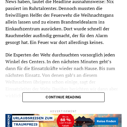
News haben, lautet die Headline ausnahmsweise: Nix
passiert im Ruhrtalcenter. Dennoch mussten die
freiwilligen Helfer der Feuerwehr die Weihnachtsgans
allein lassen und zu einem Brandmeldealarm ins
Einkaufszentrum ausrücken. Dort wurde schnell der
Rauchmelder ausfindig gemacht, der für den Alarm
gesorgt hat. Ein Feuer war dort allerdings keines.
Die Experten der Wehr durchsuchten vorsorglich jeden
Winkel des Centers. In den nächsten Minuten geht’s
dann für die Einsatzkräfte wieder nach Hause. Bis zum
nächsten Einsatz. Von denen gab’s an diesem
Weihnachten übrigens schon einige, sagt der
Einsatzleiter der Wehr. Darüber berichten wir dann aber
wirklich erst morgen… 😉
CONTINUE READING
Frohe Weihnachten .. auch den Feuerwehrleuten und
ADVERTISEMENT
allen anderen, die an den Feiertagen ganz
selbstverständlich arbeiten!