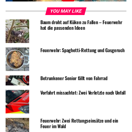
YOU MAY LIKE
Baum droht auf Küken zu Fallen – Feuerwehr
hat die passenden Ideen
ADVERTISEMENT
RELATED TOPICS:
BLAULICHT
NEWS
Feuerwehr: Spaghetti-Rettung und Gasgeruch
UP NEXT
Einbrecher kamen zu Weihnachten
DON'T MISS
Betrunkener Senior fällt von Fahrrad
Heute nur gute Nachrichten! :-)
Vorfahrt missachtet: Zwei Verletzte nach Unfall
Feuerwehr: Zwei Rettungseinsätze und ein
Feuer im Wald