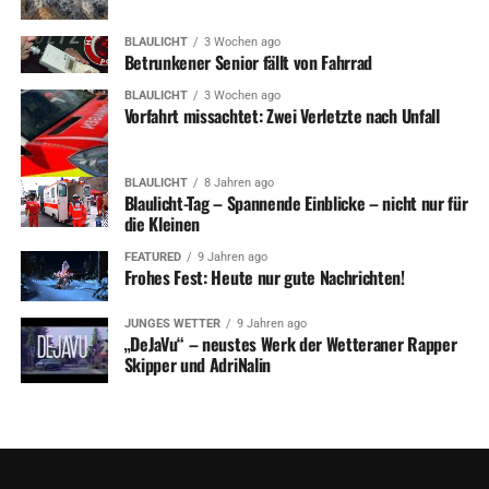
BLAULICHT
3 Wochen ago
Betrunkener Senior fällt von Fahrrad
BLAULICHT
3 Wochen ago
Vorfahrt missachtet: Zwei Verletzte nach Unfall
BLAULICHT
8 Jahren ago
Blaulicht-Tag – Spannende Einblicke – nicht nur für
die Kleinen
FEATURED
9 Jahren ago
Frohes Fest: Heute nur gute Nachrichten!
JUNGES WETTER
9 Jahren ago
„DeJaVu“ – neustes Werk der Wetteraner Rapper
Skipper und AdriNalin