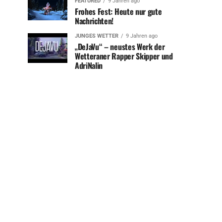
FEATURED
9 Jahren ago
Frohes Fest: Heute nur gute
Nachrichten!
JUNGES WETTER
9 Jahren ago
„DeJaVu“ – neustes Werk der
Wetteraner Rapper Skipper und
AdriNalin