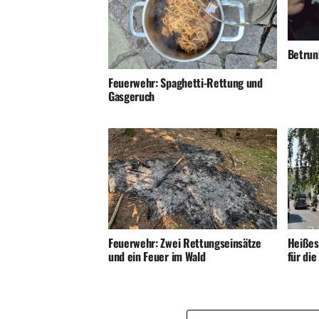
Betrunk
Feuerwehr: Spaghetti-Rettung und
Gasgeruch
Feuerwehr: Zwei Rettungseinsätze
Heißes
und ein Feuer im Wald
für di