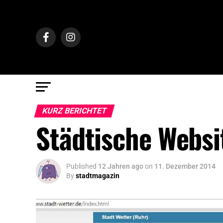
KURZ BERICHTET
Städtische Websi
Published
12 Jahren ago
on
11. Dezember 2014
By
stadtmagazin