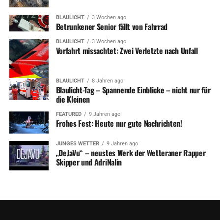
BLAULICHT
3 Wochen ago
Betrunkener Senior fällt von Fahrrad
BLAULICHT
3 Wochen ago
Vorfahrt missachtet: Zwei Verletzte nach Unfall
BLAULICHT
8 Jahren ago
Blaulicht-Tag – Spannende Einblicke – nicht nur für
die Kleinen
FEATURED
9 Jahren ago
Frohes Fest: Heute nur gute Nachrichten!
JUNGES WETTER
9 Jahren ago
„DeJaVu“ – neustes Werk der Wetteraner Rapper
Skipper und AdriNalin