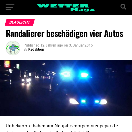
BLAULICHT
Randalierer beschädigen vier Autos
Published
12 Jahren ago
on
3. Januar 2015
By
Redaktion
Unbekannte haben am Neujahrsmorgen vier geparkte