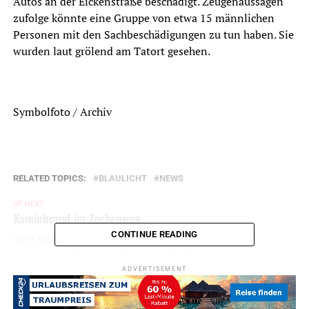
Autos an der Eickenstraße beschädigt. Zeugenaussagen
zufolge könnte eine Gruppe von etwa 15 männlichen
Personen mit den Sachbeschädigungen zu tun haben. Sie
wurden laut grölend am Tatort gesehen.
Symbolfoto / Archiv
RELATED TOPICS:
BLAULICHT
NEWS
UP NEXT
Kaminbrand im Zechenweg
CONTINUE READING
DON'T MISS
Feuerwehr: „Gut zu tun“ auch an Heiligabend
ADVERTISEMENT