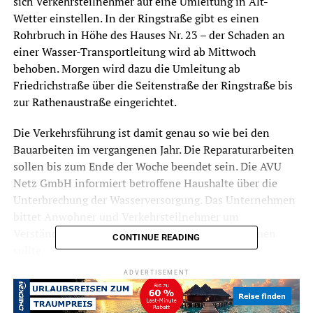
sich Verkehrsteilnehmer auf eine Umleitung in Alt-
Wetter
einstellen. In der Ringstraße gibt es einen
Rohrbruch in
Höhe des Hauses Nr. 23 – der Schaden an
einer Wasser-Transportleitung wird ab Mittwoch
behoben. Morgen wird dazu die Umleitung ab
Friedrichstraße über die Seitenstraße der Ringstraße bis
zur Rathenaustraße eingerichtet.
Die Verkehrsführung ist damit genau so wie bei den
Bauarbeiten im vergangenen Jahr. Die Reparaturarbeiten
sollen bis zum Ende der Woche beendet sein. Die AVU
Netz GmbH informiert betroffene Haushalte über die
Unterbrechung der Wasserversorgung. Das Unternehmen
bittet Anwohner und Verkehrsteilnehmer um
Verständnis, falls es zu Beeinträchtigungen kommen
CONTINUE READING
sollte.
ADVERTISEMENT
Archivbild