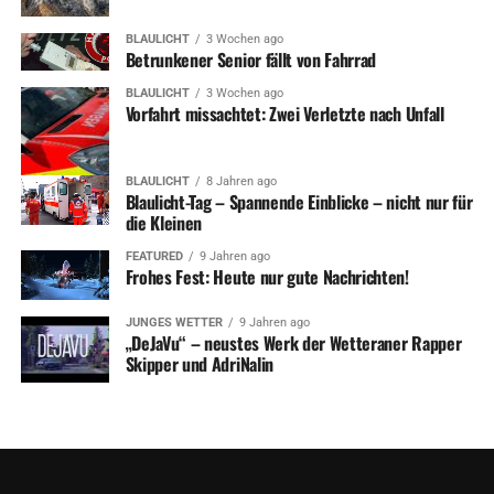
BLAULICHT
3 Wochen ago
Betrunkener Senior fällt von Fahrrad
BLAULICHT
3 Wochen ago
Vorfahrt missachtet: Zwei Verletzte nach Unfall
BLAULICHT
8 Jahren ago
Blaulicht-Tag – Spannende Einblicke – nicht nur für
die Kleinen
FEATURED
9 Jahren ago
Frohes Fest: Heute nur gute Nachrichten!
JUNGES WETTER
9 Jahren ago
„DeJaVu“ – neustes Werk der Wetteraner Rapper
Skipper und AdriNalin