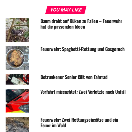
YOU MAY LIKE
Baum droht auf Küken zu Fallen – Feuerwehr
hat die passenden Ideen
ADVERTISEMENT
RELATED TOPICS:
NEWS
VERKEHR
Feuerwehr: Spaghetti-Rettung und Gasgeruch
UP NEXT
Turnhalle und Lehrschwimmbecken Köhlerwaldstraße
geschlossen
DON'T MISS
Betrunkener Senior fällt von Fahrrad
Spende für die Kriegsgräberfürsorge
Vorfahrt missachtet: Zwei Verletzte nach Unfall
Feuerwehr: Zwei Rettungseinsätze und ein
Feuer im Wald