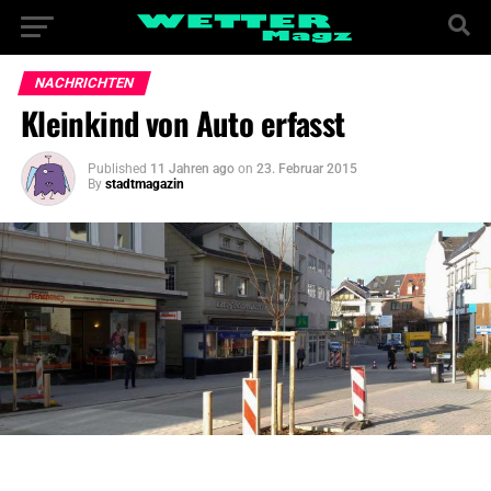
NACHRICHTEN
Kleinkind von Auto erfasst
Published
11 Jahren ago
on
23. Februar 2015
By
stadtmagazin