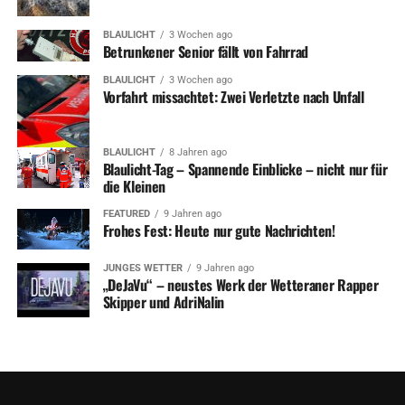
BLAULICHT
3 Wochen ago
Betrunkener Senior fällt von Fahrrad
BLAULICHT
3 Wochen ago
Vorfahrt missachtet: Zwei Verletzte nach Unfall
BLAULICHT
8 Jahren ago
Blaulicht-Tag – Spannende Einblicke – nicht nur für
die Kleinen
FEATURED
9 Jahren ago
Frohes Fest: Heute nur gute Nachrichten!
JUNGES WETTER
9 Jahren ago
„DeJaVu“ – neustes Werk der Wetteraner Rapper
Skipper und AdriNalin