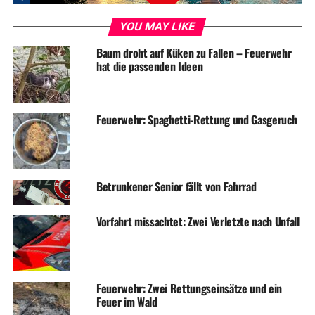
UP NEXT
YOU MAY LIKE
Park der Ruhe: Kunstwerk soll Andenken an Verstorbene
bewahren
Baum droht auf Küken zu Fallen – Feuerwehr
hat die passenden Ideen
DON'T MISS
Mehrere Einsätze für die Feuerwehr – Rauchmelder rettet
Hausbewohner
Feuerwehr: Spaghetti-Rettung und Gasgeruch
Betrunkener Senior fällt von Fahrrad
Vorfahrt missachtet: Zwei Verletzte nach Unfall
Feuerwehr: Zwei Rettungseinsätze und ein
Feuer im Wald