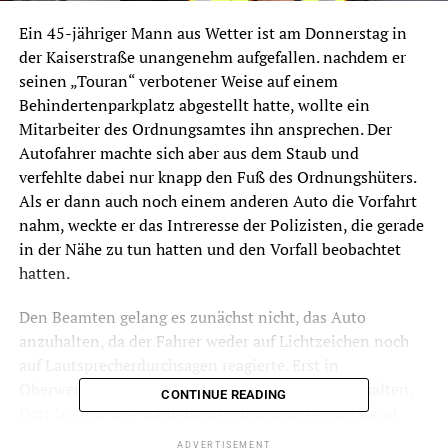
Ein 45-jähriger Mann aus Wetter ist am Donnerstag in
der Kaiserstraße unangenehm aufgefallen. nachdem er
seinen „Touran“ verbotener Weise auf einem
Behindertenparkplatz abgestellt hatte, wollte ein
Mitarbeiter des Ordnungsamtes ihn ansprechen. Der
Autofahrer machte sich aber aus dem Staub und
verfehlte dabei nur knapp den Fuß des Ordnungshüters.
Als er dann auch noch einem anderen Auto die Vorfahrt
nahm, weckte er das Intreresse der Polizisten, die gerade
in der Nähe zu tun hatten und den Vorfall beobachtet
hatten.
Den Beamten gelang es zunächst nicht, das Auto
anzuhalten, da der Fahrer weder auf Lichtzeichen noch
auf Lautsprecherdurchsagen reagierte. Erst in
Oberwengern konnten sie das Auto gefahrlos anhalten.
CONTINUE READING
Dort leistete der Mann dann erheblichen Widerstand
gegen die Überprüfung seiner Personalien.
ADVERTISEMENT