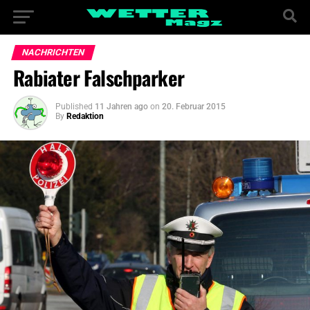
NACHRICHTEN
Rabiater Falschparker
Published
11 Jahren ago
on
20. Februar 2015
By
Redaktion