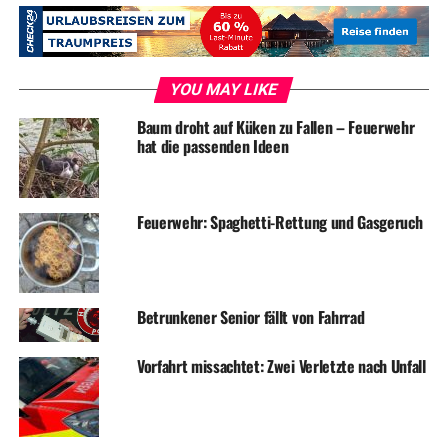
Den rabiaten Falschparker erwarten nun allerlei
Anzeigen.
YOU MAY LIKE
Baum droht auf Küken zu Fallen – Feuerwehr
hat die passenden Ideen
Symbolfoto / Archiv
ADVERTISEMENT
Feuerwehr: Spaghetti-Rettung und Gasgeruch
RELATED TOPICS:
BLAULICHT
NEWS
Betrunkener Senior fällt von Fahrrad
UP NEXT
Kleine Jungs klauen Parfüm für über 600 Euro
Vorfahrt missachtet: Zwei Verletzte nach Unfall
DON'T MISS
Mehrere Einsätze für die Feuerwehr