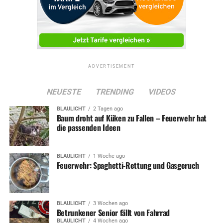
ADVERTISEMENT
NEUESTE
TRENDING
VIDEOS
BLAULICHT
2 Tagen ago
Baum droht auf Küken zu Fallen – Feuerwehr hat
die passenden Ideen
BLAULICHT
1 Woche ago
Feuerwehr: Spaghetti-Rettung und Gasgeruch
BLAULICHT
3 Wochen ago
Betrunkener Senior fällt von Fahrrad
BLAULICHT
4 Wochen ago