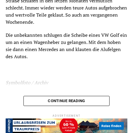
Straße schlafen in den letzen Monaten vermutlich
schlecht. Immer wieder werden teure Autos aufgebrochen
und wertvolle Teile geklaut. So auch am vergangenen
Wochenende.
Die unbekannten schlugen die Scheibe eines VW Golf ein
um an einen Wagenheber zu gelangen. Mit dem hoben
sie dann einen Mercedes an und klauten die Alufelgen
des Autos.
Symbolfoto / Archiv
CONTINUE READING
ADVERTISEMENT
ADVERTISEMENT
RELATED TOPICS:
BLAULICHT
FAHNDUNG
NEWS