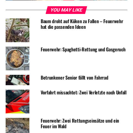
UP NEXT
3. Oldtimertreffen im Juni wird eine Riesen-Party
YOU MAY LIKE
DON'T MISS
Baum droht auf Küken zu Fallen – Feuerwehr
Einbrecher hatten es auf Notebook abgesehen
hat die passenden Ideen
Feuerwehr: Spaghetti-Rettung und Gasgeruch
Betrunkener Senior fällt von Fahrrad
Vorfahrt missachtet: Zwei Verletzte nach Unfall
Feuerwehr: Zwei Rettungseinsätze und ein
Feuer im Wald