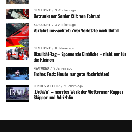
BLAULICHT
3 Wochen ago
Betrunkener Senior fällt von Fahrrad
BLAULICHT
3 Wochen ago
Vorfahrt missachtet: Zwei Verletzte nach Unfall
BLAULICHT
8 Jahren ago
Blaulicht-Tag – Spannende Einblicke – nicht nur für
die Kleinen
FEATURED
9 Jahren ago
Frohes Fest: Heute nur gute Nachrichten!
JUNGES WETTER
9 Jahren ago
„DeJaVu“ – neustes Werk der Wetteraner Rapper
Skipper und AdriNalin