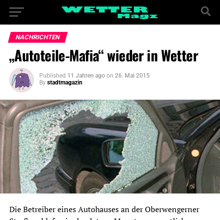
NACHRICHTEN
„Autoteile-Mafia“ wieder in Wetter
Published
11 Jahren ago
on
26. Mai 2015
By
stadtmagazin
Die Betreiber eines Autohauses an der Oberwengerner