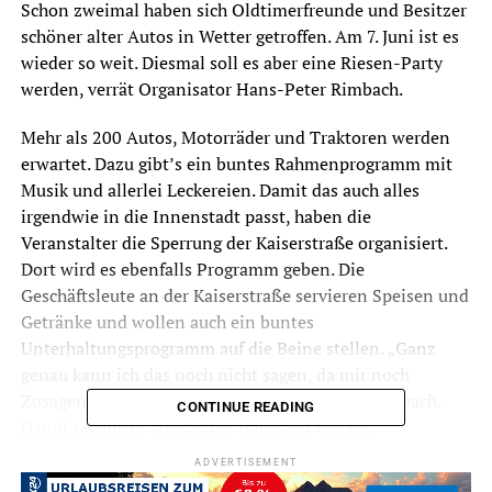
Schon zweimal haben sich Oldtimerfreunde und Besitzer
schöner alter Autos in Wetter getroffen. Am 7. Juni ist es
wieder so weit. Diesmal soll es aber eine Riesen-Party
werden, verrät Organisator Hans-Peter Rimbach.
Mehr als 200 Autos, Motorräder und Traktoren werden
erwartet. Dazu gibt’s ein buntes Rahmenprogramm mit
Musik und allerlei Leckereien. Damit das auch alles
irgendwie in die Innenstadt passt, haben die
Veranstalter die Sperrung der Kaiserstraße organisiert.
Dort wird es ebenfalls Programm geben. Die
Geschäftsleute an der Kaiserstraße servieren Speisen und
Getränke und wollen auch ein buntes
Unterhaltungsprogramm auf die Beine stellen. „Ganz
genau kann ich das noch nicht sagen, da mir noch
Zusagen einzelnen Mitstreiter fehlen.“, sagt Rimbach.
CONTINUE READING
Damit rechne er aber in der nächsten Woche.
ADVERTISEMENT
So könnte das diesjährige Oldtimertreffen zu einer der