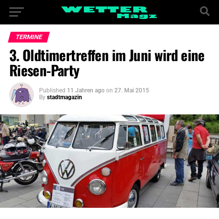
TERMINE
3. Oldtimertreffen im Juni wird eine
Riesen-Party
Published
11 Jahren ago
on
27. Mai 2015
By
stadtmagazin