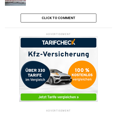
Archivbild
CLICK TO COMMENT
ADVERTISEMENT
RELATED TOPICS:
FESTE & FEIERN
OLDTIMERTREFFEN
TERMINE
UNTERHALTUNG
UP NEXT
Spektakulärer Unfall – BMW überschlägt sich
DON'T MISS
„Autoteile-Mafia“ wieder in Wetter
ADVERTISEMENT