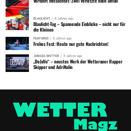
Vorfahrt missachtet: Zwei Verletzte nach Unfall
BLAULICHT
8 Jahren ago
Blaulicht-Tag – Spannende Einblicke – nicht nur für
die Kleinen
FEATURED
9 Jahren ago
Frohes Fest: Heute nur gute Nachrichten!
JUNGES WETTER
9 Jahren ago
„DeJaVu“ – neustes Werk der Wetteraner Rapper
Skipper und AdriNalin