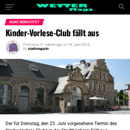
KURZ BERICHTET
Kinder-Vorlese-Club fällt aus
Published
11 Jahren ago
on
19. Juni 2015
By
stadtmagazin
Der für Dienstag, den 23. Juni vorgesehene Termin des