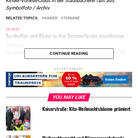
Kinder-Vorlese-Clubs in der Stadtbücherei fällt aus.
Symbolfoto / Archiv
RELATED TOPICS:
KINDER
TERMINE
UP NEXT
Turnhallen und Bäder in den Sommerferien geschlossen
DON'T MISS
Containerstandort an der Gartenstraße wird umgestaltet
CONTINUE READING
ADVERTISEMENT
YOU MAY LIKE
Kaiserstraße: Kita-Weihnachtsbäume prämiert