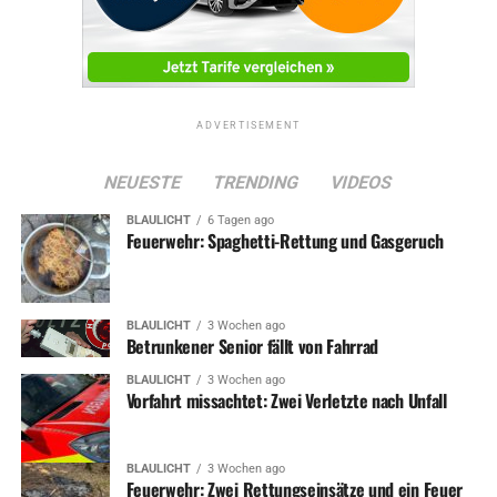
ADVERTISEMENT
RELATED TOPICS:
FESTE & FEIERN
NEWS
UNTERHALTUNG
NEUESTE
TRENDING
VIDEOS
UP NEXT
BLAULICHT
6 Tagen ago
Feuerwehr: Spaghetti-Rettung und Gasgeruch
Engel auf zwei Rädern – Biker kämpfen gegen Missbrauch
und Kinderpornos
DON'T MISS
Verschwundenes Wetter Magazin war „Datenbankfehler“
BLAULICHT
3 Wochen ago
Betrunkener Senior fällt von Fahrrad
BLAULICHT
3 Wochen ago
Vorfahrt missachtet: Zwei Verletzte nach Unfall
BLAULICHT
3 Wochen ago
Feuerwehr: Zwei Rettungseinsätze und ein Feuer