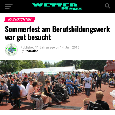
NACHRICHTEN
Sommerfest am Berufsbildungswerk
war gut besucht
Published
11 Jahren ago
on
14. Juni 2015
By
Redaktion