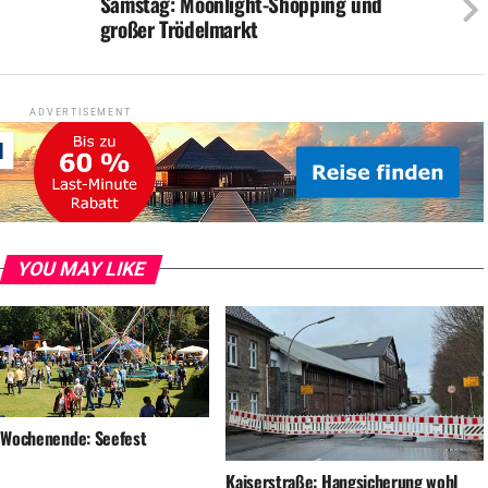
Samstag: Moonlight-Shopping und
großer Trödelmarkt
ADVERTISEMENT
YOU MAY LIKE
 Wochenende: Seefest
Kaiserstraße: Hangsicherung wohl