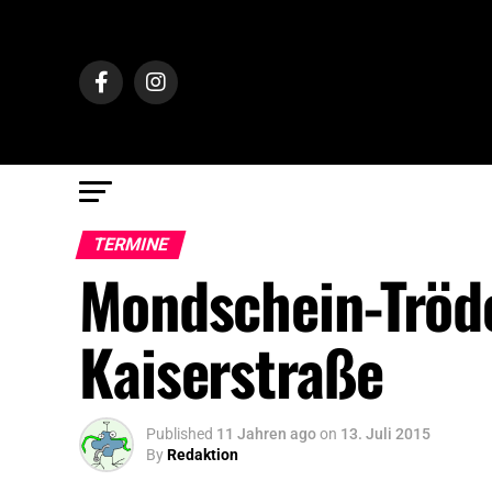
TERMINE
Mondschein-Tröde
Kaiserstraße
Published
11 Jahren ago
on
13. Juli 2015
By
Redaktion