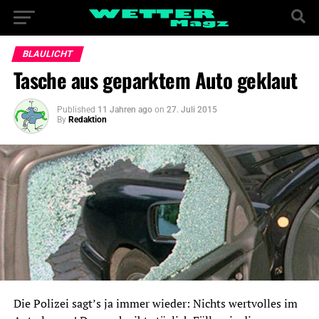
BLAULICHT
Tasche aus geparktem Auto geklaut
Published
11 Jahren ago
on
27. Juli 2015
By
Redaktion
Die Polizei sagt’s ja immer wieder: Nichts wertvolles im