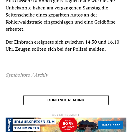
Auto lassen! Dennoch gibts täglich Fälle wie diesen:
Unbekannte haben am vergangenen Samstag die
Seitenscheibe eines geparkten Autos an der
Köhlerwaldstraße eingeschlagen und eine Geldbörse
erbeutet.
Der Einbruch ereignete sich zwischen 14.30 und 16.10
Uhr. Zeugen sollten sich bei der Polizei melden.
Symbolfoto / Archiv
CONTINUE READING
ADVERTISEMENT
ADVERTISEMENT
RELATED TOPICS:
BLAULICHT
NEWS
UP NEXT