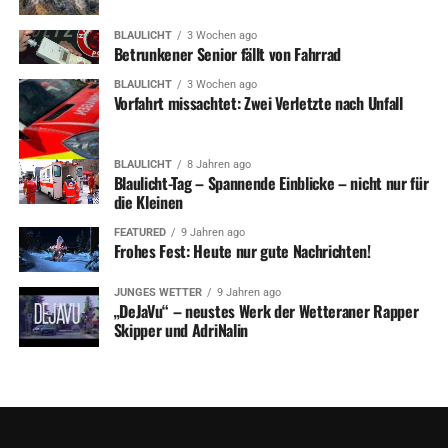
BLAULICHT
3 Wochen ago
Betrunkener Senior fällt von Fahrrad
BLAULICHT
3 Wochen ago
Vorfahrt missachtet: Zwei Verletzte nach Unfall
BLAULICHT
8 Jahren ago
Blaulicht-Tag – Spannende Einblicke – nicht nur für
die Kleinen
FEATURED
9 Jahren ago
Frohes Fest: Heute nur gute Nachrichten!
JUNGES WETTER
9 Jahren ago
„DeJaVu“ – neustes Werk der Wetteraner Rapper
Skipper und AdriNalin