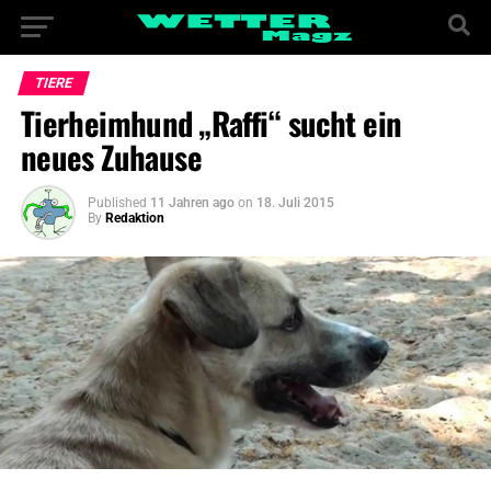
TIERE
Tierheimhund „Raffi“ sucht ein
neues Zuhause
Published
11 Jahren ago
on
18. Juli 2015
By
Redaktion