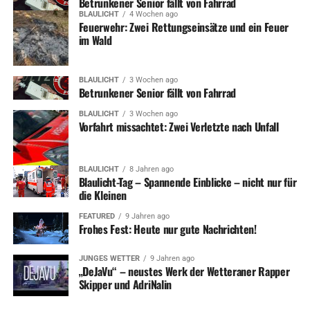
Betrunkener Senior fällt von Fahrrad
BLAULICHT
4 Wochen ago
Feuerwehr: Zwei Rettungseinsätze und ein Feuer
im Wald
BLAULICHT
3 Wochen ago
Betrunkener Senior fällt von Fahrrad
BLAULICHT
3 Wochen ago
Vorfahrt missachtet: Zwei Verletzte nach Unfall
BLAULICHT
8 Jahren ago
Blaulicht-Tag – Spannende Einblicke – nicht nur für
die Kleinen
FEATURED
9 Jahren ago
Frohes Fest: Heute nur gute Nachrichten!
JUNGES WETTER
9 Jahren ago
„DeJaVu“ – neustes Werk der Wetteraner Rapper
Skipper und AdriNalin