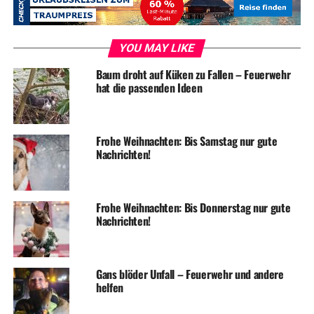
ADVERTISEMENT
Und hier das Video:
YOU MAY LIKE
Baum droht auf Küken zu Fallen – Feuerwehr
hat die passenden Ideen
Frohe Weihnachten: Bis Samstag nur gute
Nachrichten!
Frohe Weihnachten: Bis Donnerstag nur gute
Nachrichten!
RELATED TOPICS:
TIERE
TIERHEIM
Gans blöder Unfall – Feuerwehr und andere
helfen
UP NEXT
Tierheimhund „Emy“ sucht ein neues Zuhause