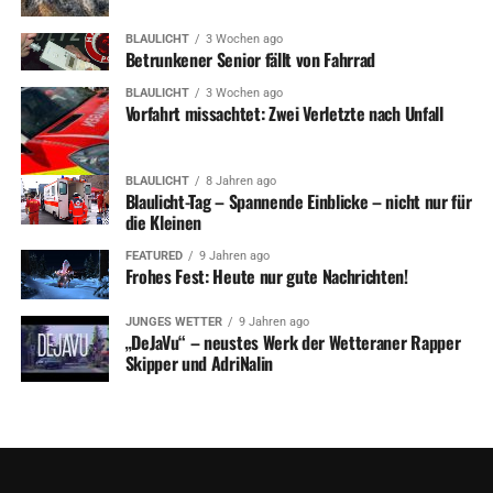
BLAULICHT
3 Wochen ago
Betrunkener Senior fällt von Fahrrad
BLAULICHT
3 Wochen ago
Vorfahrt missachtet: Zwei Verletzte nach Unfall
BLAULICHT
8 Jahren ago
Blaulicht-Tag – Spannende Einblicke – nicht nur für
die Kleinen
FEATURED
9 Jahren ago
Frohes Fest: Heute nur gute Nachrichten!
JUNGES WETTER
9 Jahren ago
„DeJaVu“ – neustes Werk der Wetteraner Rapper
Skipper und AdriNalin