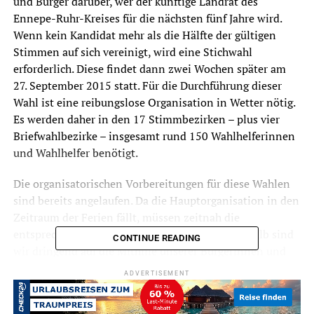
und Bürger darüber, wer der künftige Landrat des
Ennepe-Ruhr-Kreises für die nächsten fünf Jahre wird.
Wenn kein Kandidat mehr als die Hälfte der gültigen
Stimmen auf sich vereinigt, wird eine Stichwahl
erforderlich. Diese findet dann zwei Wochen später am
27. September 2015 statt. Für die Durchführung dieser
Wahl ist eine reibungslose Organisation in Wetter nötig.
Es werden daher in den 17 Stimmbezirken – plus vier
Briefwahlbezirke – insgesamt rund 150 Wahlhelferinnen
und Wahlhelfer benötigt.
Die organisatorischen Vorbereitungen für diese Wahlen
sind bereits angelaufen. Da die Hauptorganisation in den
Zeitraum der Ferien fällt, müssen zeitnah die
entsprechenden Weichen gestellt werden. „Deshalb sind
CONTINUE READING
wir dringend auf die Mithilfe unserer Bürgerinnen und
Bürger angewiesen und hoffen auf tatkräftige
ADVERTISEMENT
Unterstützung“ verlautete es aus dem Wahlamt.