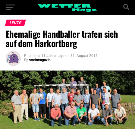
LEUTE
Ehemalige Handballer trafen sich
auf dem Harkortberg
Published
11 Jahren ago
on
31. August 2015
By
stadtmagazin