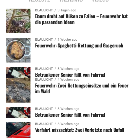
BLAULICHT
3 Tagen ago
Baum droht auf Küken zu Fallen – Feuerwehr hat
die passenden Ideen
BLAULICHT
1 Woche ago
Feuerwehr: Spaghetti-Rettung und Gasgeruch
ADVERTISEMENT
BLAULICHT
3 Wochen ago
RELATED TOPICS:
LEUTE
SPORT
Betrunkener Senior fällt von Fahrrad
BLAULICHT
4 Wochen ago
UP NEXT
Feuerwehr: Zwei Rettungseinsätze und ein Feuer
Lions Club Wetter lobt Förderpreis für herausragendes
im Wald
Bürgerengagement aus
DON'T MISS
BLAULICHT
3 Wochen ago
Markus Goedecke neuer Präsident des Lions Club
Betrunkener Senior fällt von Fahrrad
BLAULICHT
3 Wochen ago
Vorfahrt missachtet: Zwei Verletzte nach Unfall