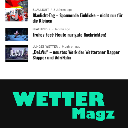
BLAULICHT
8 Jahren ago
Blaulicht-Tag – Spannende Einblicke – nicht nur für
die Kleinen
FEATURED
9 Jahren ago
Frohes Fest: Heute nur gute Nachrichten!
JUNGES WETTER
9 Jahren ago
„DeJaVu“ – neustes Werk der Wetteraner Rapper
Skipper und AdriNalin