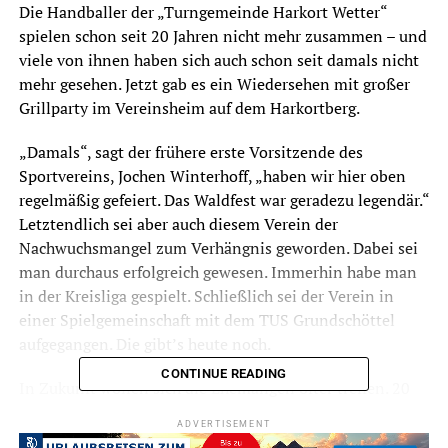
Die Handballer der „Turngemeinde Harkort Wetter“
spielen schon seit 20 Jahren nicht mehr zusammen – und
viele von ihnen haben sich auch schon seit damals nicht
mehr gesehen. Jetzt gab es ein Wiedersehen mit großer
Grillparty im Vereinsheim auf dem Harkortberg.
„Damals“, sagt der frühere erste Vorsitzende des
Sportvereins, Jochen Winterhoff, „haben wir hier oben
regelmäßig gefeiert. Das Waldfest war geradezu legendär.“
Letztendlich sei aber auch diesem Verein der
Nachwuchsmangel zum Verhängnis geworden. Dabei sei
man durchaus erfolgreich gewesen. Immerhin habe man
in der Kreisliga gespielt. Schließlich sei der Verein in
einer Spielgemeinschaft mit dem TUS Grundschöttel
aufgegangen. Die gibt’s heute noch.
CONTINUE READING
In Zukunft wollen sich die Ehemaligen öfter treffen. 20
Jahre seien eben doch etwas lang – da waren sich am
ADVERTISEMENT
Samstagabend alle einig.