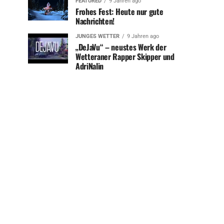
FEATURED
9 Jahren ago
Frohes Fest: Heute nur gute
Nachrichten!
JUNGES WETTER
9 Jahren ago
„DeJaVu“ – neustes Werk der
Wetteraner Rapper Skipper und
AdriNalin