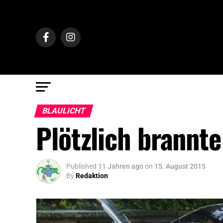
BLAULICHT
Plötzlich brannte
Published
11 Jahren ago
on
15. August 2015
By
Redaktion