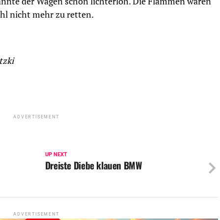
rannte der Wagen schon lichterloh. Die Flammen waren
ohl nicht mehr zu retten.
tzki
ADVERTISEMENT
UP NEXT
Dreiste Diebe klauen BMW
ADVERTISEMENT