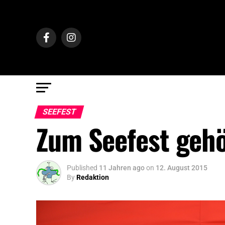
SEEFEST
Zum Seefest gehö
Published
11 Jahren ago
on
12. August 2015
By
Redaktion