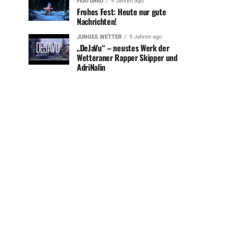
FEATURED
9 Jahren ago
Frohes Fest: Heute nur gute
Nachrichten!
JUNGES WETTER
9 Jahren ago
„DeJaVu“ – neustes Werk der
Wetteraner Rapper Skipper und
AdriNalin