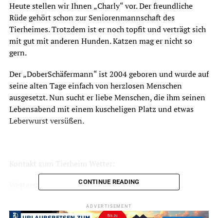
Heute stellen wir Ihnen „Charly“ vor. Der freundliche
Rüde gehört schon zur Seniorenmannschaft des
Tierheimes. Trotzdem ist er noch topfit und verträgt sich
mit gut mit anderen Hunden. Katzen mag er nicht so
gern.
Der „DoberSchäfermann“ ist 2004 geboren und wurde auf
seine alten Tage einfach von herzlosen Menschen
ausgesetzt. Nun sucht er liebe Menschen, die ihm seinen
Lebensabend mit einem kuscheligen Platz und etwas
Leberwurst versüßen.
Kontakt zum Tierheim Wetter:
CONTINUE READING
Wetterstraße 77
58453 Witten
Öffnungszeiten und Info im Netz:
www.tierheim-
ADVERTISEMENT