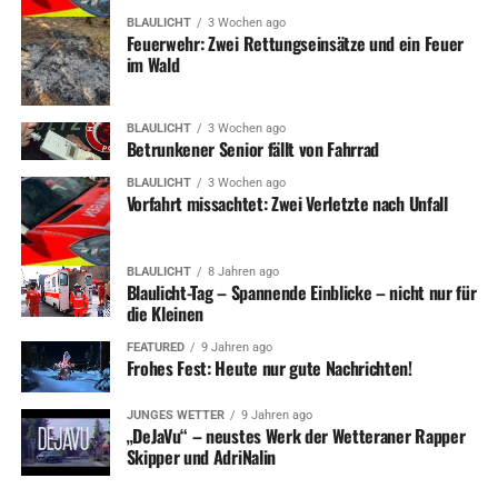
BLAULICHT
3 Wochen ago
Feuerwehr: Zwei Rettungseinsätze und ein Feuer
im Wald
BLAULICHT
3 Wochen ago
Betrunkener Senior fällt von Fahrrad
BLAULICHT
3 Wochen ago
Vorfahrt missachtet: Zwei Verletzte nach Unfall
BLAULICHT
8 Jahren ago
Blaulicht-Tag – Spannende Einblicke – nicht nur für
die Kleinen
FEATURED
9 Jahren ago
Frohes Fest: Heute nur gute Nachrichten!
JUNGES WETTER
9 Jahren ago
„DeJaVu“ – neustes Werk der Wetteraner Rapper
Skipper und AdriNalin