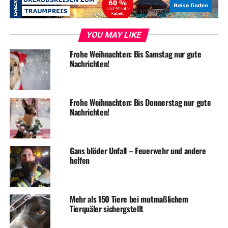
wetter.de
YOU MAY LIKE
ADVERTISEMENT
Frohe Weihnachten: Bis Samstag nur gute
Nachrichten!
Und hier das Video:
https://youtu.be/_bk3B6uOrB0
Frohe Weihnachten: Bis Donnerstag nur gute
Nachrichten!
Gans blöder Unfall – Feuerwehr und andere
ADVERTISEMENT
helfen
RELATED TOPICS:
TIERE
TIERHEIM
UP NEXT
Sonntag: Tierheim lädt zum Tag der offenen Tür
Mehr als 150 Tiere bei mutmaßlichem
Tierquäler sichergstellt
DON'T MISS
Tierheimhund „Emy“ sucht ein neues Zuhause