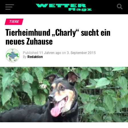
TIERE
Tierheimhund „Charly“ sucht ein
neues Zuhause
Published
11 Jahren ago
on
3. September 2015
By
Redaktion