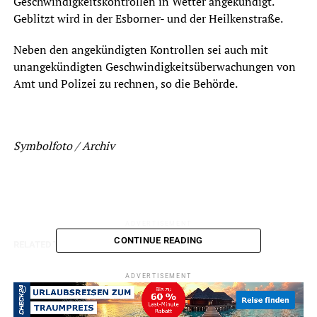
Geschwindigkeitskontrollen in Wetter angekündigt.
Geblitzt wird in der Esborner- und der Heilkenstraße.
Neben den angekündigten Kontrollen sei auch mit
unangekündigten Geschwindigkeitsüberwachungen von
Amt und Polizei zu rechnen, so die Behörde.
Symbolfoto / Archiv
ADVERTISEMENT
CONTINUE READING
RELATED TOPICS:
BLAULICHT
NEWS
VERKEHR
UP NEXT
ADVERTISEMENT
Neues Auto für die Feuerwehr in Esborn
DON'T MISS