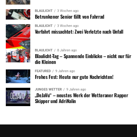
BLAULICHT
3 Wochen ago
Betrunkener Senior fällt von Fahrrad
BLAULICHT
3 Wochen ago
Vorfahrt missachtet: Zwei Verletzte nach Unfall
BLAULICHT
8 Jahren ago
Blaulicht-Tag – Spannende Einblicke – nicht nur für
die Kleinen
FEATURED
9 Jahren ago
Frohes Fest: Heute nur gute Nachrichten!
JUNGES WETTER
9 Jahren ago
„DeJaVu“ – neustes Werk der Wetteraner Rapper
Skipper und AdriNalin