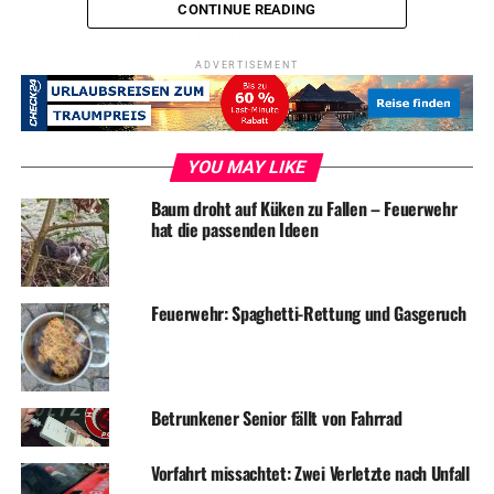
CONTINUE READING
ADVERTISEMENT
ADVERTISEMENT
RELATED TOPICS:
BLAULICHT
NEWS
UNFALL
UP NEXT
Einbrecher werden vom Nachbar überrascht
YOU MAY LIKE
DON'T MISS
Einbruch in Einfamilienhaus
Baum droht auf Küken zu Fallen – Feuerwehr
hat die passenden Ideen
Feuerwehr: Spaghetti-Rettung und Gasgeruch
Betrunkener Senior fällt von Fahrrad
Vorfahrt missachtet: Zwei Verletzte nach Unfall