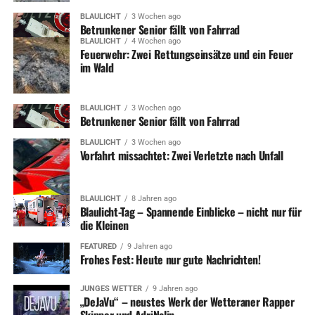
BLAULICHT
3 Wochen ago
Betrunkener Senior fällt von Fahrrad
BLAULICHT
4 Wochen ago
Feuerwehr: Zwei Rettungseinsätze und ein Feuer
im Wald
BLAULICHT
3 Wochen ago
Betrunkener Senior fällt von Fahrrad
BLAULICHT
3 Wochen ago
Vorfahrt missachtet: Zwei Verletzte nach Unfall
BLAULICHT
8 Jahren ago
Blaulicht-Tag – Spannende Einblicke – nicht nur für
die Kleinen
FEATURED
9 Jahren ago
Frohes Fest: Heute nur gute Nachrichten!
JUNGES WETTER
9 Jahren ago
„DeJaVu“ – neustes Werk der Wetteraner Rapper