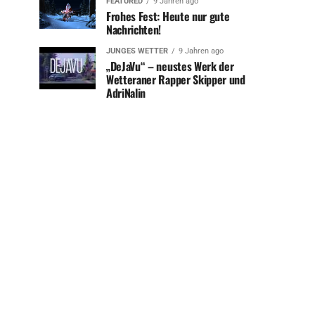
FEATURED
9 Jahren ago
Frohes Fest: Heute nur gute
Nachrichten!
JUNGES WETTER
9 Jahren ago
„DeJaVu“ – neustes Werk der
Wetteraner Rapper Skipper und
AdriNalin