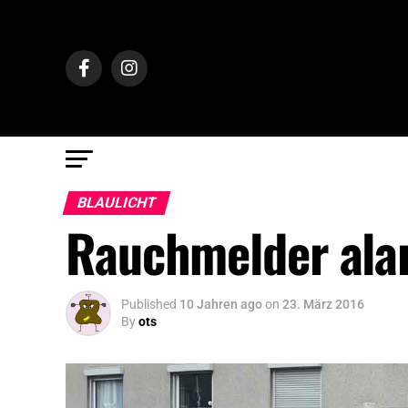
BLAULICHT
Rauchmelder alar
Published
10 Jahren ago
on
23. März 2016
By
ots