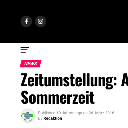
NEWS
Zeitumstellung: A
Sommerzeit
Published
10 Jahren ago
on
26. März 2016
By
Redaktion