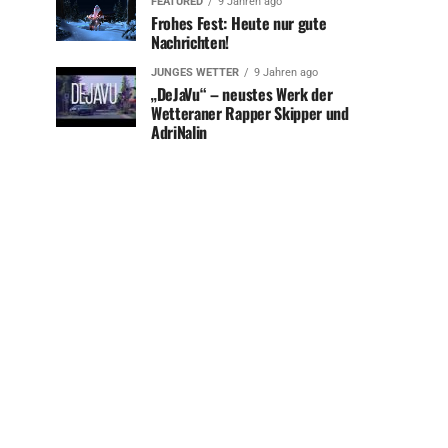
FEATURED
9 Jahren ago
Frohes Fest: Heute nur gute
Nachrichten!
JUNGES WETTER
9 Jahren ago
„DeJaVu“ – neustes Werk der
Wetteraner Rapper Skipper und
AdriNalin