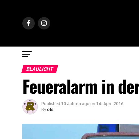
BLAULICHT
Feueralarm in de
Published
10 Jahren ago
on
14. April 2016
By
ots