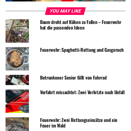
noch unterrepräsentiert sind. Auch die Stadt Wetter
(Ruhr) beteiligt sich seit Jahren regelmäßig an dieser
YOU MAY LIKE
Aktion. Im Rahmen des Aktionstages sollten die
Baum droht auf Küken zu Fallen – Feuerwehr
Mädchen und Jungen das Arbeitsleben im Betrieb
hat die passenden Ideen
kennen lernen, Informationen über Berufe der Branche
erhalten und nach Möglichkeit eine kleine praktische
Tätigkeit ausüben können.
Feuerwehr: Spaghetti-Rettung und Gasgeruch
Bild: Katharina Kornblum, Jonas Wagener und
Betrunkener Senior fällt von Fahrrad
Bürgermeister Frank Hasenberg. Foto: Stadt Wetter
Vorfahrt missachtet: Zwei Verletzte nach Unfall
ADVERTISEMENT
RELATED TOPICS:
JUGENDARBEIT
NEWS
Feuerwehr: Zwei Rettungseinsätze und ein
STADTVERWALTUNG
Feuer im Wald