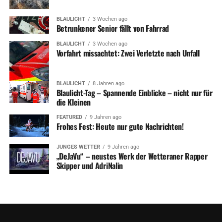
BLAULICHT
3 Wochen ago
Betrunkener Senior fällt von Fahrrad
BLAULICHT
3 Wochen ago
Vorfahrt missachtet: Zwei Verletzte nach Unfall
BLAULICHT
8 Jahren ago
Blaulicht-Tag – Spannende Einblicke – nicht nur für
die Kleinen
FEATURED
9 Jahren ago
Frohes Fest: Heute nur gute Nachrichten!
JUNGES WETTER
9 Jahren ago
„DeJaVu“ – neustes Werk der Wetteraner Rapper
Skipper und AdriNalin