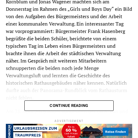
Kornblum und Jonas Wagener machten sich am
Donnerstag im Rahmen des „Girls und Boys Day“ ein Bild
von den Aufgaben des Bürgermeisters und der Arbeit
einer kommunalen Verwaltung. Ein interessanter Tag
war vorprogrammiert: Bürgermeister Frank Hasenberg
begrüßte die beiden Schüler, berichtete von einem
typischen Tag im Leben eines Bürgermeisters und
brachte ihnen die Arbeit der städtischen Verwaltung
näher. Im Gespräch mit weiteren Mitarbeitern
schnupperten die beiden noch jede Menge
Verwaltungsluft und lernten die Geschichte des
historischen Rathausgebäudes näher kennen. Natürlich
durfte auch der Panorama-Rundblick vom Rathausturm
nicht fehlen.
CONTINUE READING
Am 28. April 2016 findet bundesweit der Girls´ Day und
der Boys´ Day statt. Mädchen und Jungen haben an dem
ADVERTISEMENT
Aktionstag die Chance, vielfältige berufliche Angebote
auszuprobieren, in denen Frauen bzw. Männer bisher