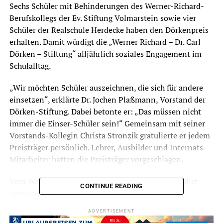
Sechs Schüler mit Behinderungen des Werner-Richard-
Berufskollegs der Ev. Stiftung Volmarstein sowie vier
Schüler der Realschule Herdecke haben den Dörkenpreis
erhalten. Damit würdigt die „Werner Richard – Dr. Carl
Dörken – Stiftung“ alljährlich soziales Engagement im
Schulalltag.
„Wir möchten Schüler auszeichnen, die sich für andere
einsetzen“, erklärte Dr. Jochen Plaßmann, Vorstand der
Dörken-Stiftung. Dabei betonte er: „Das müssen nicht
immer die Einser-Schüler sein!“ Gemeinsam mit seiner
Vorstands-Kollegin Christa Stronzik gratulierte er jedem
Preisträger persönlich. Lehrer, Ausbilder und Internats-
Mitarbeiter hatten die Preisträger vorgeschlagen.
Vom Werner-Richard-Berufskolleg waren es Benedict
CONTINUE READING
Schwiertz, Christian Weichsel, Emir Bubic, Beyza
Bayraktar, Hekmat Afshar und Sabrin Frikha, die im
ADVERTISEMENT
Werner-Richard-Saal in Herdecke ausgezeichnet wurden.