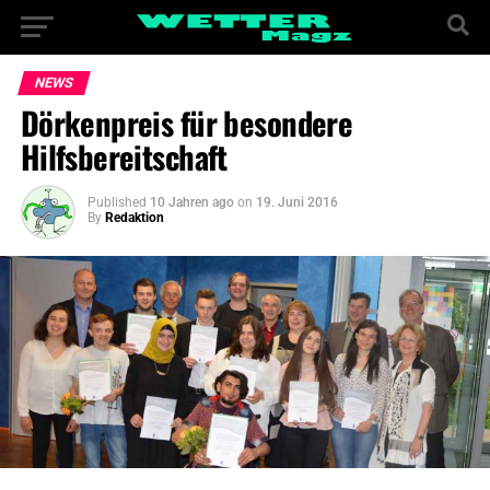
NEWS
Dörkenpreis für besondere
Hilfsbereitschaft
Published
10 Jahren ago
on
19. Juni 2016
By
Redaktion