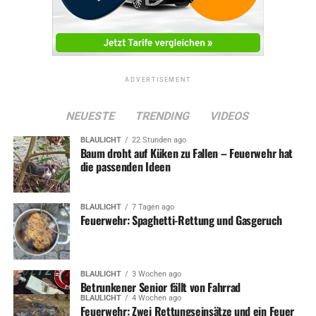
UP NEXT
Einbruch in Lebensmittelgeschäft
DON'T MISS
Wochenende: Sommerfest bei der Feuerwehr in
Grundschöttel
ADVERTISEMENT
NEUESTE
TRENDING
VIDEOS
BLAULICHT
22 Stunden ago
Baum droht auf Küken zu Fallen – Feuerwehr hat
die passenden Ideen
BLAULICHT
7 Tagen ago
Feuerwehr: Spaghetti-Rettung und Gasgeruch
BLAULICHT
3 Wochen ago
Betrunkener Senior fällt von Fahrrad
BLAULICHT
4 Wochen ago
Feuerwehr: Zwei Rettungseinsätze und ein Feuer