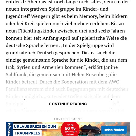
entdeckt: Aber das ist noch lange nicht alles, denn in der
neuen integrativen Spielgruppe im Kinder- und
Jugendtreff Wengern gibt es beim Memory, beim Kickern
oder bei Kreisspielen noch viel mehr zu erleben. Bis zu
neun Flüchtlingskinder zwischen drei und sechs Jahren
können hier seit Anfang April auf spielerische Weise die
deutsche Sprache lernen. „In der Spielgruppe wird
grundsätzlich Deutsch gesprochen. Das ist auch die
einzige gemeinsame Sprache für die Kinder, die aus dem
Irak, Syrien und Armenien kommen“, erklärt Janine
Sahlfrank, die gemeinsam mit Helen Rosenberg die
Kinder betreut. Durch die Kooperation mit dem AWO-
Familienzentrum sind auch Begegnungen mit deutschen
Kindern möglich. „Entweder treffen sich alle auf dem
Spielplatz oder einige Kita-Kinder kommen hierher“,
CONTINUE READING
erklärt Margot Wiese, Fachbereichsleiterin Soziales bei
der Stadt Wetter (Ruhr).
ADVERTISEMENT
Finanziert werden kann die Spielgruppe durch eine
großzügige Spende des Rotary Clubs Wetter-Herdecke-