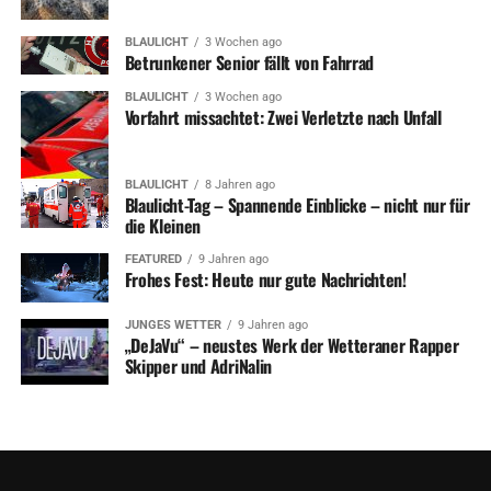
BLAULICHT
3 Wochen ago
Betrunkener Senior fällt von Fahrrad
BLAULICHT
3 Wochen ago
Vorfahrt missachtet: Zwei Verletzte nach Unfall
BLAULICHT
8 Jahren ago
Blaulicht-Tag – Spannende Einblicke – nicht nur für
die Kleinen
FEATURED
9 Jahren ago
Frohes Fest: Heute nur gute Nachrichten!
JUNGES WETTER
9 Jahren ago
„DeJaVu“ – neustes Werk der Wetteraner Rapper
Skipper und AdriNalin