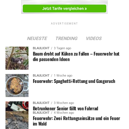
Diebstahl auf Firmengelände
DON'T MISS
Unfall unter Senioren
ADVERTISEMENT
NEUESTE
TRENDING
VIDEOS
BLAULICHT
3 Tagen ago
Baum droht auf Küken zu Fallen – Feuerwehr hat
die passenden Ideen
BLAULICHT
1 Woche ago
Feuerwehr: Spaghetti-Rettung und Gasgeruch
BLAULICHT
3 Wochen ago
Betrunkener Senior fällt von Fahrrad
BLAULICHT
4 Wochen ago
Feuerwehr: Zwei Rettungseinsätze und ein Feuer
im Wald