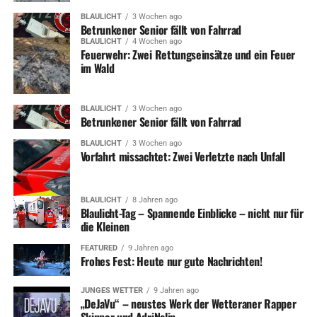
BLAULICHT
3 Wochen ago
Betrunkener Senior fällt von Fahrrad
BLAULICHT
4 Wochen ago
Feuerwehr: Zwei Rettungseinsätze und ein Feuer
im Wald
BLAULICHT
3 Wochen ago
Betrunkener Senior fällt von Fahrrad
BLAULICHT
3 Wochen ago
Vorfahrt missachtet: Zwei Verletzte nach Unfall
BLAULICHT
8 Jahren ago
Blaulicht-Tag – Spannende Einblicke – nicht nur für
die Kleinen
FEATURED
9 Jahren ago
Frohes Fest: Heute nur gute Nachrichten!
JUNGES WETTER
9 Jahren ago
„DeJaVu“ – neustes Werk der Wetteraner Rapper