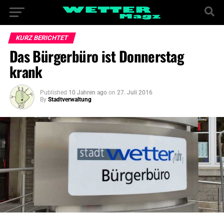
KURZ BERICHTET
Das Bürgerbüro ist Donnerstag
krank
Published
10 Jahren ago
on
27. Juli 2016
By
Stadtverwaltung