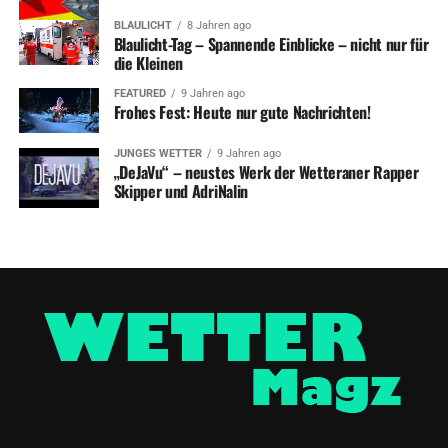
BLAULICHT
8 Jahren ago
Blaulicht-Tag – Spannende Einblicke – nicht nur für
die Kleinen
FEATURED
9 Jahren ago
Frohes Fest: Heute nur gute Nachrichten!
JUNGES WETTER
9 Jahren ago
„DeJaVu“ – neustes Werk der Wetteraner Rapper
Skipper und AdriNalin