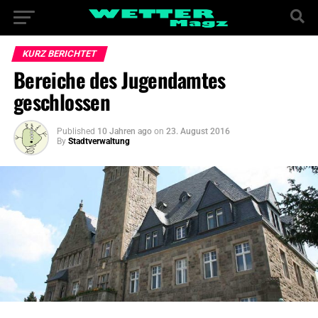
KURZ BERICHTET
Bereiche des Jugendamtes
geschlossen
Published
10 Jahren ago
on
23. August 2016
By
Stadtverwaltung