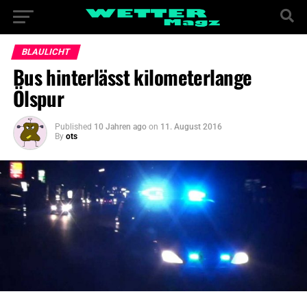
BLAULICHT
Bus hinterlässt kilometerlange
Ölspur
Published
10 Jahren ago
on
11. August 2016
By
ots