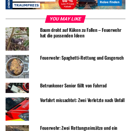
Wasserbehörde durch die Rufbereitschaft vom
Ordnungsamt informiert.
YOU MAY LIKE
Nachdem die kompletten Straßen gereinigt und die
Baum droht auf Küken zu Fallen – Feuerwehr
Aufräumarbeiten erledigt waren, konnten die
hat die passenden Ideen
Einsatzkräfte um 02.00 Uhr den Einsatz für beendet
erklären.
Feuerwehr: Spaghetti-Rettung und Gasgeruch
Symbolfoto / Archiv
Betrunkener Senior fällt von Fahrrad
ADVERTISEMENT
Vorfahrt missachtet: Zwei Verletzte nach Unfall
RELATED TOPICS:
BLAULICHT
FEUERWEHR
NEWS
UP NEXT
Nach Unfall wird Geschädigter gesucht
Feuerwehr: Zwei Rettungseinsätze und ein