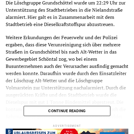
Die Löschgruppe Grundschöttel wurde um 22:29 Uhr zur
Unterstützung des Stadtbetriebes in die Nielandstraße
alarmiert. Hier galt es in Zusammenarbeit mit dem
Stadtbetrieb eine Dieselkraftstoffspur abzustreuen.
Weitere Erkundungen der Feuerwehr und der Polizei
ergaben, dass diese Verunreinigung sich über mehrere
Straßen in Grundschöttel bis nach Alt-Wetter in das
Gewerbegebiet Schöntal zog, wo bei einem
Busunternehmen auch der Verursacher ausfindig gemacht
werden konnte. Daraufhin wurde durch den Einsatzleiter
der Löschzug Alt-Wetter und die Löschgruppe
Volmarstein zur Unterstützung nachalarmiert. Durch die
ausgerückten Kräfte und den Stadtbetrieb wurde die
Dieselspur mit gut 1 Tonne Bindemittel abgestreut. Die
kontaminierten Straßen wurden anschließend durch die
CONTINUE READING
Kehrmaschine gereinigt und es wurden Ölwarnschilder
aufgestellt. Da nicht auszuschließen war, dass Diesel in
ADVERTISEMENT
die Kanalisation gelaufen war, wurde die Untere