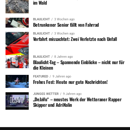
im Wald
BLAULICHT
3 Wochen ago
Betrunkener Senior fällt von Fahrrad
BLAULICHT
3 Wochen ago
Vorfahrt missachtet: Zwei Verletzte nach Unfall
BLAULICHT
8 Jahren ago
Blaulicht-Tag – Spannende Einblicke – nicht nur für
die Kleinen
FEATURED
9 Jahren ago
Frohes Fest: Heute nur gute Nachrichten!
JUNGES WETTER
9 Jahren ago
„DeJaVu“ – neustes Werk der Wetteraner Rapper
Skipper und AdriNalin