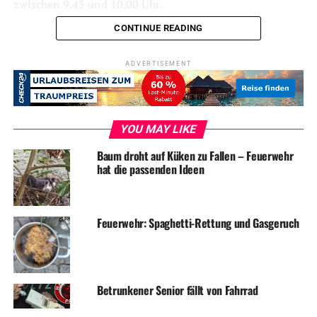
zwischen 9.45 und 10.00 Uhr.
CONTINUE READING
Symbolfoto / Archiv
ADVERTISEMENT
ADVERTISEMENT
YOU MAY LIKE
Baum droht auf Küken zu Fallen – Feuerwehr
hat die passenden Ideen
RELATED TOPICS:
BLAULICHT
NEWS
UNFALL
Feuerwehr: Spaghetti-Rettung und Gasgeruch
UP NEXT
Zehn Fußballteams kicken beim Inklusions-Turnier
DON'T MISS
Bus hinterlässt kilometerlange Ölspur
Betrunkener Senior fällt von Fahrrad