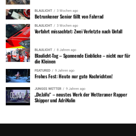
BLAULICHT
3 Wochen ago
Betrunkener Senior fällt von Fahrrad
BLAULICHT
3 Wochen ago
Vorfahrt missachtet: Zwei Verletzte nach Unfall
BLAULICHT
8 Jahren ago
Blaulicht-Tag – Spannende Einblicke – nicht nur für
die Kleinen
FEATURED
9 Jahren ago
Frohes Fest: Heute nur gute Nachrichten!
JUNGES WETTER
9 Jahren ago
„DeJaVu“ – neustes Werk der Wetteraner Rapper
Skipper und AdriNalin