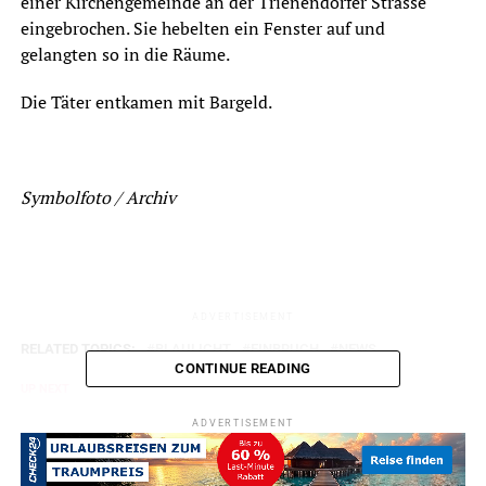
einer Kirchengemeinde an der Trienendorfer Strasse
eingebrochen. Sie hebelten ein Fenster auf und
gelangten so in die Räume.
Die Täter entkamen mit Bargeld.
Symbolfoto / Archiv
ADVERTISEMENT
RELATED TOPICS:
BLAULICHT
EINBRUCH
NEWS
CONTINUE READING
UP NEXT
Drei Kleineinsätze beschäftigen Feuerwehr am Wochenende
ADVERTISEMENT
DON'T MISS
Autofahrer bei Unfall leicht verletzt