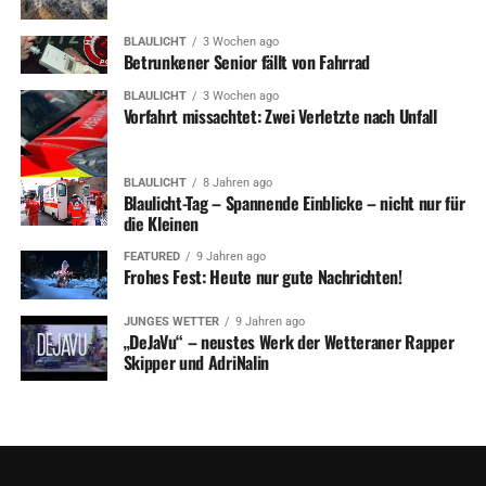
BLAULICHT
3 Wochen ago
Betrunkener Senior fällt von Fahrrad
BLAULICHT
3 Wochen ago
Vorfahrt missachtet: Zwei Verletzte nach Unfall
BLAULICHT
8 Jahren ago
Blaulicht-Tag – Spannende Einblicke – nicht nur für
die Kleinen
FEATURED
9 Jahren ago
Frohes Fest: Heute nur gute Nachrichten!
JUNGES WETTER
9 Jahren ago
„DeJaVu“ – neustes Werk der Wetteraner Rapper
Skipper und AdriNalin