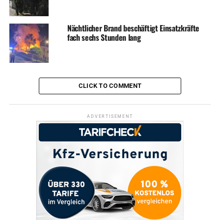
zudem auf einen Walkact, ein Percussion-Ensemble und
die Cheerleader von Phoenix Hagen freuen. Für die
Nächtlicher Brand beschäftigt Einsatzkräfte
kleinen Gäste ist mit einer Hüpfburg und einer Tombola
fach sechs Stunden lang
natürlich auch gesorgt. Die Moderation während des
Brückenlaufes übernimmt Radiomoderator Daniel Chur.
Grafik: Veranstalter-Website
CLICK TO COMMENT
ADVERTISEMENT
ADVERTISEMENT
RELATED TOPICS:
INKLUSION
NEWS
SOZIALES
TERMINE
UP NEXT
Weihnachtsmarkt: Mitmacher gesucht!
DON'T MISS
Polizei fahndet nach Räuber: Wer kennt diesen Mann?