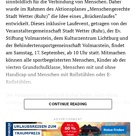
sinnbildlich für die Verbindung von Menschen. Daher
wurde im Rahmen des Aktionsplanes „Menschengerechte
Stadt Wetter (Ruhr)“ die Idee eines „Brückenlaufes“
entwickelt. Dieses inklusive Laufevent, getragen von der
Veranstaltergemeinschaft Stadt Wetter (Ruhr), der Ev.
Stiftung Volmarstein, dem Kulturzentrum Lichtburg und
der Behindertensportgemeinschaft Volmarstein, findet
am Samstag, 17. September, ab 10 Uhr statt. Mitmachen
können alle sportbegeisterten Menschen, Kinder ab der
vierten Grundschulklasse, Menschen mit und ohne
Handicap und Menschen mit Rollstühlen oder E-
Rollstühlen.
Die Voranmeldung verläuft bisher leider noch etwas
schleppend. Also trauen Sie sich und machen Sie mit! Die
CONTINUE READING
Organisatoren möchten mit dieser inklusiven
Veranstaltung ein Gemeinschaftsgefühl für alle
ADVERTISEMENT
Bürgerinnen und Bürger der Stadt Wetter und darüber
hinaus schaffen und würden sich daher über zahlreiche