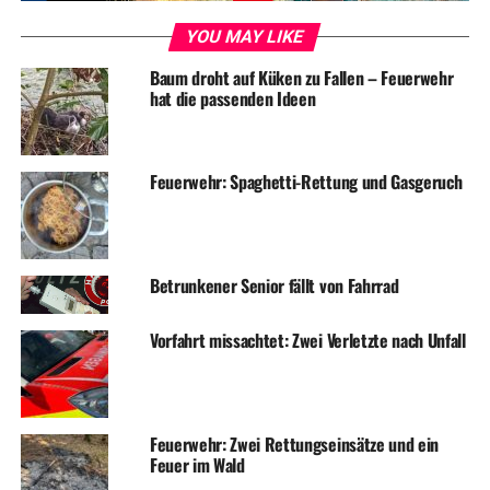
RELATED TOPICS:
BLAULICHT
EINBRUCH
NEWS
YOU MAY LIKE
UP NEXT
Baum droht auf Küken zu Fallen – Feuerwehr
Bücher kommen bald bis an die Wohnungstür
hat die passenden Ideen
DON'T MISS
Polizei sucht Geschädigten nach Unfall auf Königstraße
Feuerwehr: Spaghetti-Rettung und Gasgeruch
Betrunkener Senior fällt von Fahrrad
Vorfahrt missachtet: Zwei Verletzte nach Unfall
Feuerwehr: Zwei Rettungseinsätze und ein
Feuer im Wald