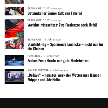
BLAULICHT
3 Wochen ago
Betrunkener Senior fällt von Fahrrad
BLAULICHT
3 Wochen ago
Vorfahrt missachtet: Zwei Verletzte nach Unfall
BLAULICHT
8 Jahren ago
Blaulicht-Tag – Spannende Einblicke – nicht nur für
die Kleinen
FEATURED
9 Jahren ago
Frohes Fest: Heute nur gute Nachrichten!
JUNGES WETTER
9 Jahren ago
„DeJaVu“ – neustes Werk der Wetteraner Rapper
Skipper und AdriNalin