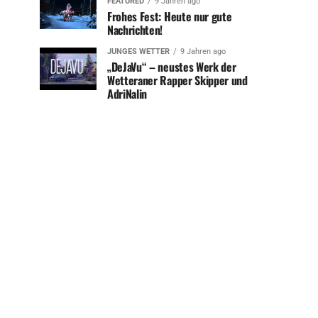
FEATURED
9 Jahren ago
Frohes Fest: Heute nur gute
Nachrichten!
JUNGES WETTER
9 Jahren ago
„DeJaVu“ – neustes Werk der
Wetteraner Rapper Skipper und
AdriNalin