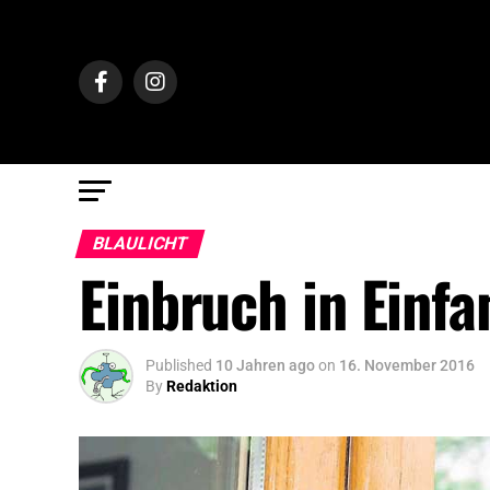
BLAULICHT
Einbruch in Einf
Published
10 Jahren ago
on
16. November 2016
By
Redaktion