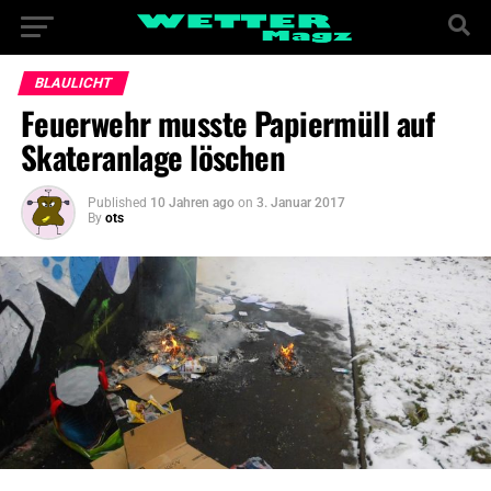
BLAULICHT
Feuerwehr musste Papiermüll auf
Skateranlage löschen
Published
10 Jahren ago
on
3. Januar 2017
By
ots