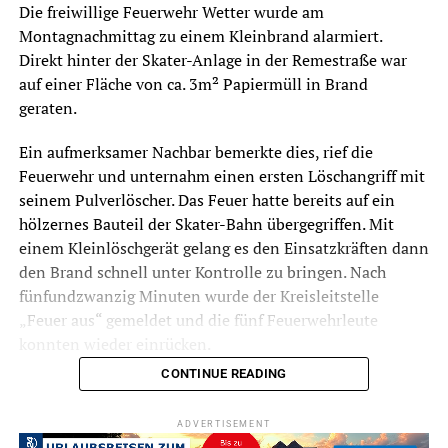
Die freiwillige Feuerwehr Wetter wurde am
Montagnachmittag zu einem Kleinbrand alarmiert.
Direkt hinter der Skater-Anlage in der Remestraße war
auf einer Fläche von ca. 3m² Papiermüll in Brand
geraten.
Ein aufmerksamer Nachbar bemerkte dies, rief die
Feuerwehr und unternahm einen ersten Löschangriff mit
seinem Pulverlöscher. Das Feuer hatte bereits auf ein
hölzernes Bauteil der Skater-Bahn übergegriffen. Mit
einem Kleinlöschgerät gelang es den Einsatzkräften dann
den Brand schnell unter Kontrolle zu bringen. Nach
fünfundzwanzig Minuten wurde der Kreisleitstelle
„Feuer aus“ gemeldet und die fünf Feuerwehrleute
konnten wieder einrücken.
CONTINUE READING
ADVERTISEMENT
Foto: Feuerwehr