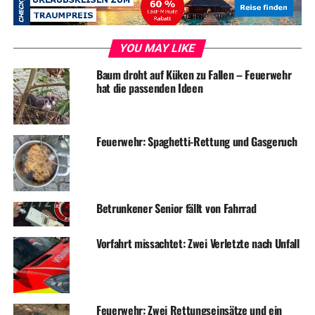
YOU MAY LIKE
ADVERTISEMENT
Baum droht auf Küken zu Fallen – Feuerwehr
hat die passenden Ideen
RELATED TOPICS:
BLAULICHT
FEUERWEHR
NEWS
UP NEXT
Betrunkene klauen Zeitungen
Feuerwehr: Spaghetti-Rettung und Gasgeruch
DON'T MISS
Einbrecher wurden überrascht
Betrunkener Senior fällt von Fahrrad
Vorfahrt missachtet: Zwei Verletzte nach Unfall
Feuerwehr: Zwei Rettungseinsätze und ein