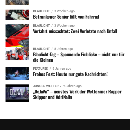
BLAULICHT
3 Wochen ago
Betrunkener Senior fällt von Fahrrad
BLAULICHT
3 Wochen ago
Vorfahrt missachtet: Zwei Verletzte nach Unfall
BLAULICHT
8 Jahren ago
Blaulicht-Tag – Spannende Einblicke – nicht nur für
die Kleinen
FEATURED
9 Jahren ago
Frohes Fest: Heute nur gute Nachrichten!
JUNGES WETTER
9 Jahren ago
„DeJaVu“ – neustes Werk der Wetteraner Rapper
Skipper und AdriNalin