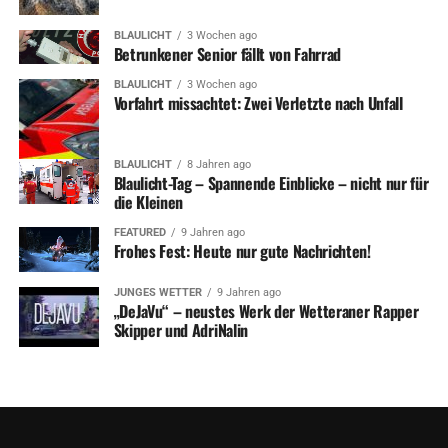
BLAULICHT
3 Wochen ago
Betrunkener Senior fällt von Fahrrad
BLAULICHT
3 Wochen ago
Vorfahrt missachtet: Zwei Verletzte nach Unfall
BLAULICHT
8 Jahren ago
Blaulicht-Tag – Spannende Einblicke – nicht nur für
die Kleinen
FEATURED
9 Jahren ago
Frohes Fest: Heute nur gute Nachrichten!
JUNGES WETTER
9 Jahren ago
„DeJaVu“ – neustes Werk der Wetteraner Rapper
Skipper und AdriNalin