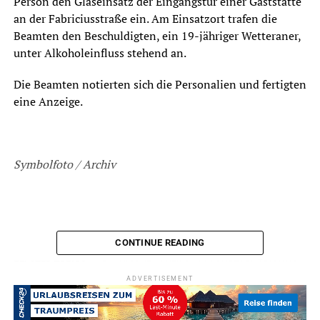
Person den Glaseinsatz der Eingangstür einer Gaststätte
an der Fabriciusstraße ein. Am Einsatzort trafen die
Beamten den Beschuldigten, ein 19-jähriger Wetteraner,
unter Alkoholeinfluss stehend an.
Die Beamten notierten sich die Personalien und fertigten
eine Anzeige.
Symbolfoto / Archiv
CONTINUE READING
ADVERTISEMENT
RELATED TOPICS:
BLAULICHT
NEWS
SACHBESCHÄDIGUNG
ADVERTISEMENT
UP NEXT
65-Jähriger fährt gegen Mauer