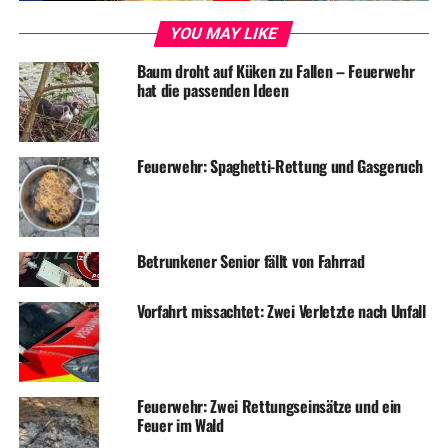
DON'T MISS
Feuerwehr musste „Bergsteiger“ am See retten
YOU MAY LIKE
Baum droht auf Küken zu Fallen – Feuerwehr
hat die passenden Ideen
Feuerwehr: Spaghetti-Rettung und Gasgeruch
Betrunkener Senior fällt von Fahrrad
Vorfahrt missachtet: Zwei Verletzte nach Unfall
Feuerwehr: Zwei Rettungseinsätze und ein
Feuer im Wald