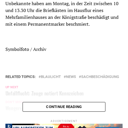
Unbekannte haben am Montag, in der Zeit zwischen 10
und 13.30 Uhr die Briefkästen im Hausflur eines
Mehrfamilienhauses an der Königstraße beschädigt und
mit einem Permanentmarker beschmiert.
Symbolfoto / Archiv
RELATED TOPICS:
BLAULICHT
NEWS
SACHBESCHÄDIGUNG
UP NEXT
Unfallflucht: Zeuge notiert Kennzeichen
DON'T MISS
Wengern: Einbruch in Firma
CONTINUE READING
ADVERTISEMENT