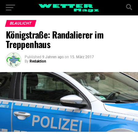
BLAULICHT
Königstraße: Randalierer im
Treppenhaus
Published
9 Jahren ago
on
15. März 2017
By
Redaktion