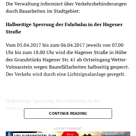
Die Verwaltung informiert über Verkehrsbehinderungen
durch Bauarbeiten im Stadtgebiet:
Halbseitige Sperrung der Fahrbahn in der Hagener
Straße
Vom 05.04.2017 bis zum 06.04.2017 jeweils von 07.00
Uhr bis zum 18.00 Uhr wird die Hagener Straße in Höhe
des Grundstücks Hagener Str. 41 ab Ortseingang Wetter-
Volmarstein wegen Baumfällarbeiten halbseitig gesperrt.
Der Verkehr wird durch eine Lichtsignalanlage geregelt.
Halbseitige Sperrung der Fahrbahn in der
Oberwengerner Straße
CONTINUE READING
ADVERTISEMENT
ADVERTISEMENT
Am 07.04.2017 in der Zeit von 08.30 Uhr bis 15.30 Uhr