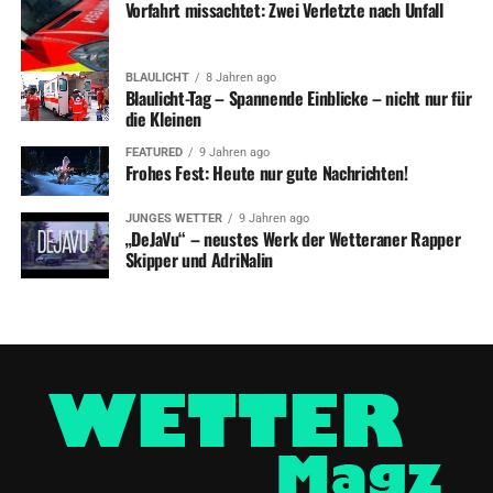
Vorfahrt missachtet: Zwei Verletzte nach Unfall
BLAULICHT
8 Jahren ago
Blaulicht-Tag – Spannende Einblicke – nicht nur für
die Kleinen
FEATURED
9 Jahren ago
Frohes Fest: Heute nur gute Nachrichten!
JUNGES WETTER
9 Jahren ago
„DeJaVu“ – neustes Werk der Wetteraner Rapper
Skipper und AdriNalin