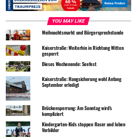
werden Baumschnittarbeiten in der Oberwengerner
Straße ab Haus-Nr. 153 in Fahrtrichtung Alt-Wetter
durchgeführt. Die Arbeiten erfolgen unter einer
YOU MAY LIKE
halbseitigen Sperrung der Fahrbahn von kurzzeitiger
Weihnachtsmarkt und Bürgersprechstunde
Dauer mit einer fahrbaren Absperrtafel auf 95 m Länge.
Kaiserstraße: Weiterhin in Richtung Witten
gesperrt
Symbolfoto / Archiv
Dieses Wochenende: Seefest
Kaiserstraße: Hangsicherung wohl Anfang
September erledigt
ADVERTISEMENT
RELATED TOPICS:
BAUSTELLE
STADTVERWALTUNG
Brückensperrung: Am Sonntag wird’s
TERMINE
VERKEHR
kompliziert
UP NEXT
Kindergarten-Kids stoppen Raser und loben
Personalversammlung: Stadtverwaltung am Mittwoch ab 13
Vorbilder
Uhr geschlossen