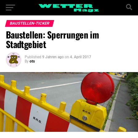
BAUSTELLEN-TICKER
Baustellen: Sperrungen im
Stadtgebiet
Published
9 Jahren ago
on
4. April 2017
By
ots