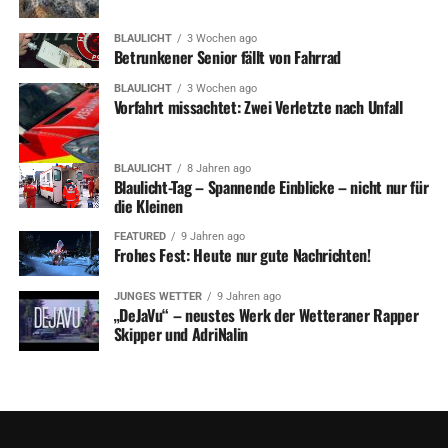
BLAULICHT
3 Wochen ago
Betrunkener Senior fällt von Fahrrad
BLAULICHT
3 Wochen ago
Vorfahrt missachtet: Zwei Verletzte nach Unfall
BLAULICHT
8 Jahren ago
Blaulicht-Tag – Spannende Einblicke – nicht nur für
die Kleinen
FEATURED
9 Jahren ago
Frohes Fest: Heute nur gute Nachrichten!
JUNGES WETTER
9 Jahren ago
„DeJaVu“ – neustes Werk der Wetteraner Rapper
Skipper und AdriNalin