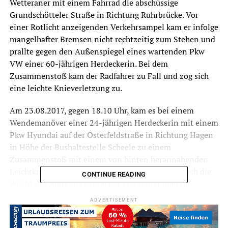
Wetteraner mit einem Fahrrad die abschüssige
Grundschötteler Straße in Richtung Ruhrbrücke. Vor
einer Rotlicht anzeigenden Verkehrsampel kam er infolge
mangelhafter Bremsen nicht rechtzeitig zum Stehen und
prallte gegen den Außenspiegel eines wartenden Pkw
VW einer 60-jährigen Herdeckerin. Bei dem
Zusammenstoß kam der Radfahrer zu Fall und zog sich
eine leichte Knieverletzung zu.
Am 23.08.2017, gegen 18.10 Uhr, kam es bei einem
Wendemanöver einer 24-jährigen Herdeckerin mit einem
Pkw Hyundai auf der Osterfeldstraße in Richtung Hagen
in Höhe der Bushaltestelle Scheele zu einem
Zusammenstoß mit einem von hinten herannahenden
Leichtkraftrad eines 18-jährigen Wetteraners. Durch die
CONTINUE READING
Wucht des Aufpralls wurde der Kradfahrer über die
Motorhaube des Pkw hinweg auf die Fahrbahn
ADVERTISEMENT
geschleudert und verletzte sich leicht. Er wurde mit
einem Rettungswagen in ein Krankenhaus gebracht.