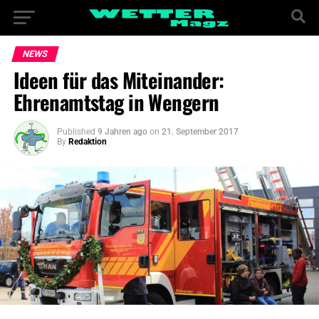
NEWS
Ideen für das Miteinander:
Ehrenamtstag in Wengern
Published
9 Jahren ago
on
21. September 2017
By
Redaktion