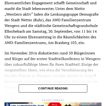
Ehrenamtliches Engagement schafft Gemeinschaft und
macht die Stadt lebenswerter. Unter dem Motto
„WenGern aktiv“ laden die Lenkungsgruppe Demografie
der Stadt Wetter (Ruhr), das AWO Familienzentrum
Wengern und die städtische Gemeinschaftsgrundschule
Elbschebach am Samstag, 30. September, von 11 bis 14
Uhr zu einem Ehrenamtstag in die Räumlichkeiten des
AWO-Familienzentrums, Am Brasberg 103, ein.
Im November 2016 diskutierten rund 50 Bürgerinnen
und Bürger auf der ersten Stadtteilkonferenz in Wengern
über zukunftsfähige Ideen für ihren Stadtteil. Einige der
vorgestellten Ideen, wie etwa die Verschönerung des
Davidis-Platzes in Wengern, wurden bereits in Angriff
genommen bzw. auch schon umgesetzt. Eines ist bei der
Veranstaltung aber auch deutlich geworden: Viele
CONTINUE READING
ehrenamtliche Initiativen sind immer wieder auf der
Suche nach weiteren engagierten Menschen, die sich
ADVERTISEMENT
ehrenamtlich für ihre Mitmenschen einsetzen wollen.