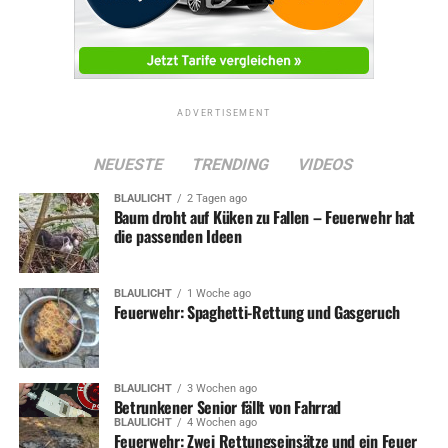
ADVERTISEMENT
RELATED TOPICS:
NEWS
SOZIALES
TERMINE
ADVERTISEMENT
UP NEXT
NEUESTE
TRENDING
VIDEOS
Rathaus musste nach Feueralarm geräumt werden
BLAULICHT
2 Tagen ago
DON'T MISS
Baum droht auf Küken zu Fallen – Feuerwehr hat
Schulhund „Boomer“ geht mit den Kids sogar auf
die passenden Ideen
Klassenfahrt
BLAULICHT
1 Woche ago
Feuerwehr: Spaghetti-Rettung und Gasgeruch
BLAULICHT
3 Wochen ago
Betrunkener Senior fällt von Fahrrad
BLAULICHT
4 Wochen ago
Feuerwehr: Zwei Rettungseinsätze und ein Feuer